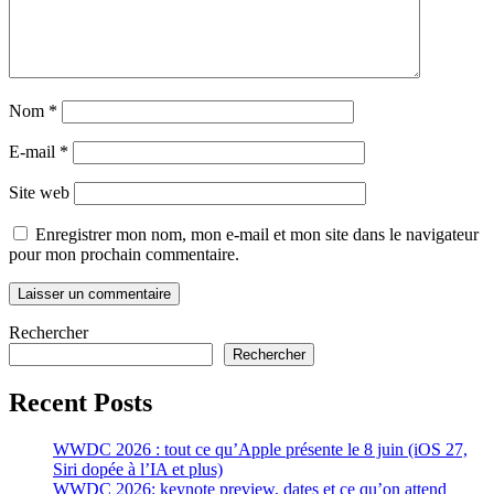
Nom
*
E-mail
*
Site web
Enregistrer mon nom, mon e-mail et mon site dans le navigateur
pour mon prochain commentaire.
Rechercher
Rechercher
Recent Posts
WWDC 2026 : tout ce qu’Apple présente le 8 juin (iOS 27,
Siri dopée à l’IA et plus)
WWDC 2026: keynote preview, dates et ce qu’on attend