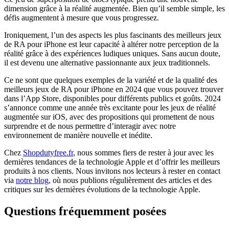
dimension grâce à la réalité augmentée. Bien qu’il semble simple, les
défis augmentent à mesure que vous progressez.
Ironiquement, l’un des aspects les plus fascinants des meilleurs jeux
de RA pour iPhone est leur capacité à altérer notre perception de la
réalité grâce à des expériences ludiques uniques. Sans aucun doute,
il est devenu une alternative passionnante aux jeux traditionnels.
Ce ne sont que quelques exemples de la variété et de la qualité des
meilleurs jeux de RA pour iPhone en 2024 que vous pouvez trouver
dans l’App Store, disponibles pour différents publics et goûts. 2024
s’annonce comme une année très excitante pour les jeux de réalité
augmentée sur iOS, avec des propositions qui promettent de nous
surprendre et de nous permettre d’interagir avec notre
environnement de manière nouvelle et inédite.
Chez
Shopdutyfree.fr
, nous sommes fiers de rester à jour avec les
dernières tendances de la technologie Apple et d’offrir les meilleurs
produits à nos clients. Nous invitons nos lecteurs à rester en contact
via
notre blog
, où nous publions régulièrement des articles et des
critiques sur les dernières évolutions de la technologie Apple.
Questions fréquemment posées