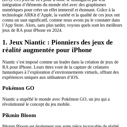
intégration d’éléments du monde réel avec des graphismes
numériques pour créer un effet immersif et étonnant. Grâce à la
technologie ARKit d’Apple, la variété et la qualité de ces jeux ont
connu un saut significatif, comme nous avons pu le constater dans
l’App Store. Alors, sans plus tarder, voyons quels sont les meilleurs
jeux de RA pour iPhone en 2024.
1. Jeux Niantic : Pionniers des jeux de
réalité augmentée pour iPhone
Niantic s’est imposé comme un leader dans la création de jeux de
RA pour iPhone. Leurs titres vont de la capture de créatures
fantastiques à l’exploration d’environnements virtuels, offrant des
expériences uniques aux utilisateurs d’iOS.
Pokémon GO
Niantic a stupéfié le monde avec Pokémon GO, un jeu qui a
révolutionné le concept du jeu mobile.
Pikmin Bloom
Pikmin Bloom est également une autre pièce incroyable de réalité