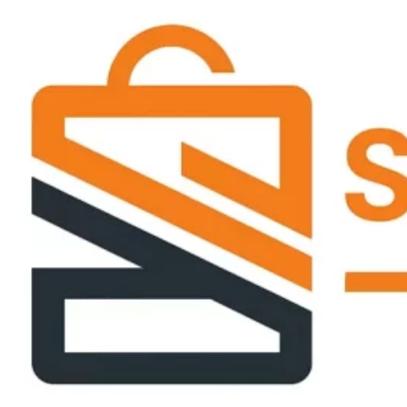
Passer
ce
contenu