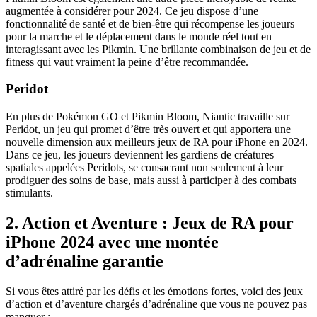
augmentée à considérer pour 2024. Ce jeu dispose d’une
fonctionnalité de santé et de bien-être qui récompense les joueurs
pour la marche et le déplacement dans le monde réel tout en
interagissant avec les Pikmin. Une brillante combinaison de jeu et de
fitness qui vaut vraiment la peine d’être recommandée.
Peridot
En plus de Pokémon GO et Pikmin Bloom, Niantic travaille sur
Peridot, un jeu qui promet d’être très ouvert et qui apportera une
nouvelle dimension aux meilleurs jeux de RA pour iPhone en 2024.
Dans ce jeu, les joueurs deviennent les gardiens de créatures
spatiales appelées Peridots, se consacrant non seulement à leur
prodiguer des soins de base, mais aussi à participer à des combats
stimulants.
2. Action et Aventure : Jeux de RA pour
iPhone 2024 avec une montée
d’adrénaline garantie
Si vous êtes attiré par les défis et les émotions fortes, voici des jeux
d’action et d’aventure chargés d’adrénaline que vous ne pouvez pas
manquer :