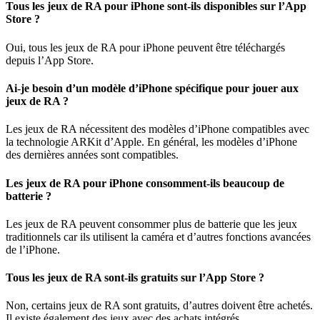
Tous les jeux de RA pour iPhone sont-ils disponibles sur l’App
Store ?
Oui, tous les jeux de RA pour iPhone peuvent être téléchargés
depuis l’App Store.
Ai-je besoin d’un modèle d’iPhone spécifique pour jouer aux
jeux de RA ?
Les jeux de RA nécessitent des modèles d’iPhone compatibles avec
la technologie ARKit d’Apple. En général, les modèles d’iPhone
des dernières années sont compatibles.
Les jeux de RA pour iPhone consomment-ils beaucoup de
batterie ?
Les jeux de RA peuvent consommer plus de batterie que les jeux
traditionnels car ils utilisent la caméra et d’autres fonctions avancées
de l’iPhone.
Tous les jeux de RA sont-ils gratuits sur l’App Store ?
Non, certains jeux de RA sont gratuits, d’autres doivent être achetés.
Il existe également des jeux avec des achats intégrés