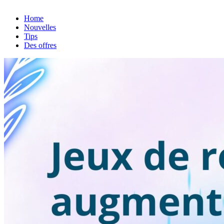
Home
Nouvelles
Tips
Des offres