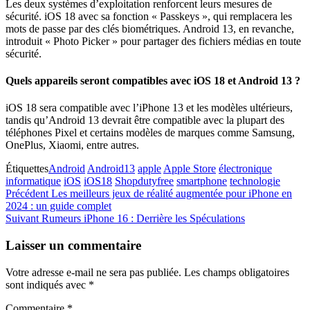
Les deux systèmes d’exploitation renforcent leurs mesures de
sécurité. iOS 18 avec sa fonction « Passkeys », qui remplacera les
mots de passe par des clés biométriques. Android 13, en revanche,
introduit « Photo Picker » pour partager des fichiers médias en toute
sécurité.
Quels appareils seront compatibles avec iOS 18 et Android 13 ?
iOS 18 sera compatible avec l’iPhone 13 et les modèles ultérieurs,
tandis qu’Android 13 devrait être compatible avec la plupart des
téléphones Pixel et certains modèles de marques comme Samsung,
OnePlus, Xiaomi, entre autres.
Étiquettes
Android
Android13
apple
Apple Store
électronique
informatique
iOS
iOS18
Shopdutyfree
smartphone
technologie
Navigation
Article
Précédent
Les meilleurs jeux de réalité augmentée pour iPhone en
précédent
2024 : un guide complet
de
Article
Suivant
Rumeurs iPhone 16 : Derrière les Spéculations
l’article
suivant
Laisser un commentaire
Votre adresse e-mail ne sera pas publiée.
Les champs obligatoires
sont indiqués avec
*
Commentaire
*