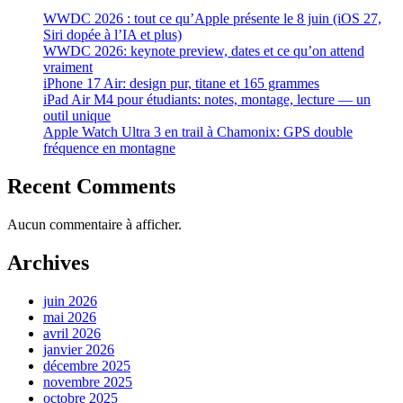
WWDC 2026 : tout ce qu’Apple présente le 8 juin (iOS 27,
Siri dopée à l’IA et plus)
WWDC 2026: keynote preview, dates et ce qu’on attend
vraiment
iPhone 17 Air: design pur, titane et 165 grammes
iPad Air M4 pour étudiants: notes, montage, lecture — un
outil unique
Apple Watch Ultra 3 en trail à Chamonix: GPS double
fréquence en montagne
Recent Comments
Aucun commentaire à afficher.
Archives
juin 2026
mai 2026
avril 2026
janvier 2026
décembre 2025
novembre 2025
octobre 2025