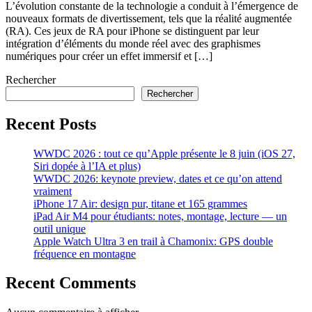
L’évolution constante de la technologie a conduit à l’émergence de
nouveaux formats de divertissement, tels que la réalité augmentée
(RA). Ces jeux de RA pour iPhone se distinguent par leur
intégration d’éléments du monde réel avec des graphismes
numériques pour créer un effet immersif et […]
Rechercher
Rechercher
Recent Posts
WWDC 2026 : tout ce qu’Apple présente le 8 juin (iOS 27,
Siri dopée à l’IA et plus)
WWDC 2026: keynote preview, dates et ce qu’on attend
vraiment
iPhone 17 Air: design pur, titane et 165 grammes
iPad Air M4 pour étudiants: notes, montage, lecture — un
outil unique
Apple Watch Ultra 3 en trail à Chamonix: GPS double
fréquence en montagne
Recent Comments