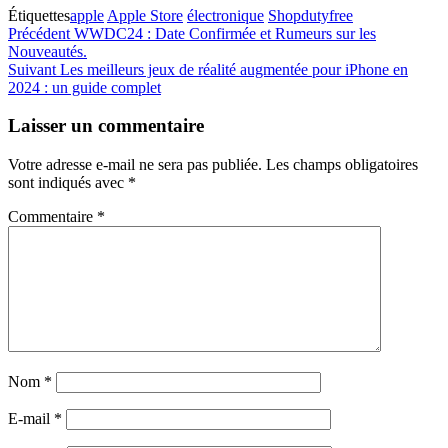
Étiquettes
apple
Apple Store
électronique
Shopdutyfree
Navigation
Article
Précédent
WWDC24 : Date Confirmée et Rumeurs sur les
précédent
Nouveautés.
de
Article
Suivant
Les meilleurs jeux de réalité augmentée pour iPhone en
l’article
suivant
2024 : un guide complet
Laisser un commentaire
Votre adresse e-mail ne sera pas publiée.
Les champs obligatoires
sont indiqués avec
*
Commentaire
*
Nom
*
E-mail
*