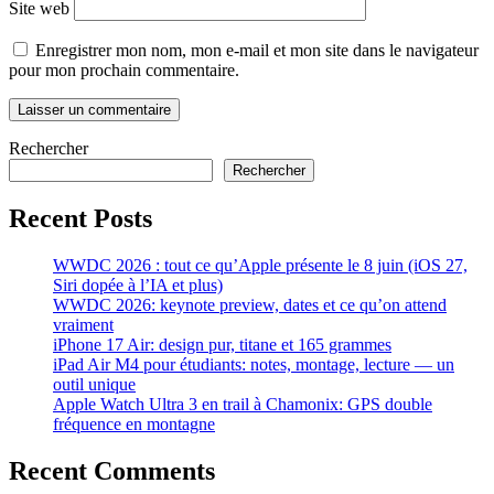
Site web
Enregistrer mon nom, mon e-mail et mon site dans le navigateur
pour mon prochain commentaire.
Rechercher
Rechercher
Recent Posts
WWDC 2026 : tout ce qu’Apple présente le 8 juin (iOS 27,
Siri dopée à l’IA et plus)
WWDC 2026: keynote preview, dates et ce qu’on attend
vraiment
iPhone 17 Air: design pur, titane et 165 grammes
iPad Air M4 pour étudiants: notes, montage, lecture — un
outil unique
Apple Watch Ultra 3 en trail à Chamonix: GPS double
fréquence en montagne
Recent Comments