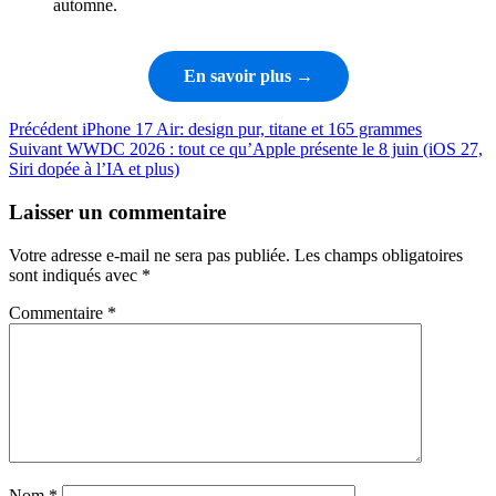
automne.
En savoir plus →
Navigation
Article
Précédent
iPhone 17 Air: design pur, titane et 165 grammes
précédent
Article
Suivant
WWDC 2026 : tout ce qu’Apple présente le 8 juin (iOS 27,
de
suivant
Siri dopée à l’IA et plus)
l’article
Laisser un commentaire
Votre adresse e-mail ne sera pas publiée.
Les champs obligatoires
sont indiqués avec
*
Commentaire
*
Nom
*