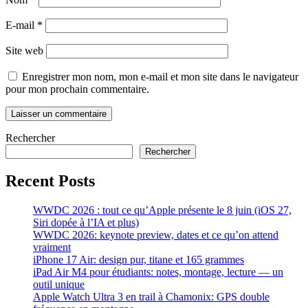
E-mail
*
Site web
Enregistrer mon nom, mon e-mail et mon site dans le navigateur
pour mon prochain commentaire.
Rechercher
Rechercher
Recent Posts
WWDC 2026 : tout ce qu’Apple présente le 8 juin (iOS 27,
Siri dopée à l’IA et plus)
WWDC 2026: keynote preview, dates et ce qu’on attend
vraiment
iPhone 17 Air: design pur, titane et 165 grammes
iPad Air M4 pour étudiants: notes, montage, lecture — un
outil unique
Apple Watch Ultra 3 en trail à Chamonix: GPS double