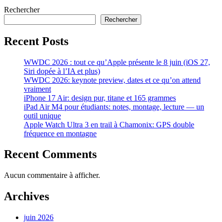
Rechercher
Rechercher
Recent Posts
WWDC 2026 : tout ce qu’Apple présente le 8 juin (iOS 27,
Siri dopée à l’IA et plus)
WWDC 2026: keynote preview, dates et ce qu’on attend
vraiment
iPhone 17 Air: design pur, titane et 165 grammes
iPad Air M4 pour étudiants: notes, montage, lecture — un
outil unique
Apple Watch Ultra 3 en trail à Chamonix: GPS double
fréquence en montagne
Recent Comments
Aucun commentaire à afficher.
Archives
juin 2026