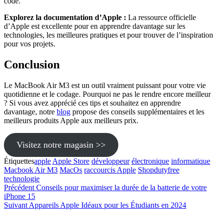
code.
Explorez la documentation d’Apple :
La ressource officielle
d’Apple est excellente pour en apprendre davantage sur les
technologies, les meilleures pratiques et pour trouver de l’inspiration
pour vos projets.
Conclusion
Le MacBook Air M3 est un outil vraiment puissant pour votre vie
quotidienne et le codage. Pourquoi ne pas le rendre encore meilleur
? Si vous avez apprécié ces tips et souhaitez en apprendre
davantage, notre
blog
propose des conseils supplémentaires et les
meilleurs produits Apple aux meilleurs prix.
Visitez notre magasin >>
Étiquettes
apple
Apple Store
développeur
électronique
informatique
Macbook Air M3
MacOs
raccourcis Apple
Shopdutyfree
technologie
Navigation
Article
Précédent
Conseils pour maximiser la durée de la batterie de votre
précédent
iPhone 15
de
Article
Suivant
Appareils Apple Idéaux pour les Étudiants en 2024
l’article
suivant