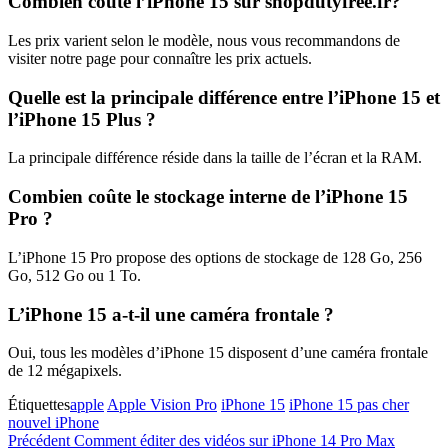
Combien coûte l’iPhone 15 sur shopdutyfree.fr?
Les prix varient selon le modèle, nous vous recommandons de
visiter notre page pour connaître les prix actuels.
Quelle est la principale différence entre l’iPhone 15 et
l’iPhone 15 Plus ?
La principale différence réside dans la taille de l’écran et la RAM.
Combien coûte le stockage interne de l’iPhone 15
Pro ?
L’iPhone 15 Pro propose des options de stockage de 128 Go, 256
Go, 512 Go ou 1 To.
L’iPhone 15 a-t-il une caméra frontale ?
Oui, tous les modèles d’iPhone 15 disposent d’une caméra frontale
de 12 mégapixels.
Étiquettes
apple
Apple Vision Pro
iPhone 15
iPhone 15 pas cher
nouvel iPhone
Navigation
Article
Précédent
Comment éditer des vidéos sur iPhone 14 Pro Max