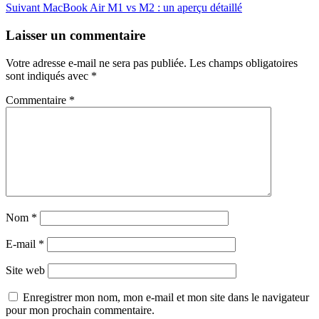
précédent
Article
Suivant
MacBook Air M1 vs M2 : un aperçu détaillé
de
suivant
l’article
Laisser un commentaire
Votre adresse e-mail ne sera pas publiée.
Les champs obligatoires
sont indiqués avec
*
Commentaire
*
Nom
*
E-mail
*
Site web
Enregistrer mon nom, mon e-mail et mon site dans le navigateur
pour mon prochain commentaire.