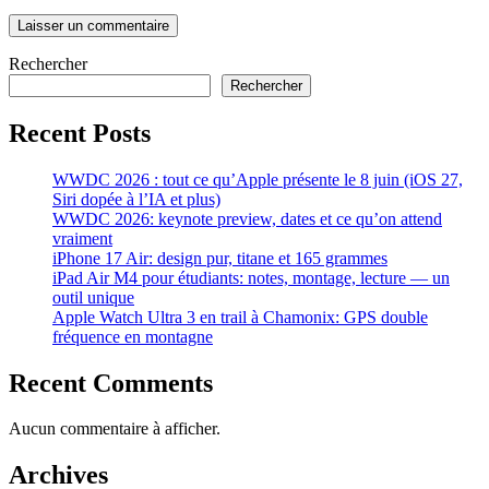
Rechercher
Rechercher
Recent Posts
WWDC 2026 : tout ce qu’Apple présente le 8 juin (iOS 27,
Siri dopée à l’IA et plus)
WWDC 2026: keynote preview, dates et ce qu’on attend
vraiment
iPhone 17 Air: design pur, titane et 165 grammes
iPad Air M4 pour étudiants: notes, montage, lecture — un
outil unique
Apple Watch Ultra 3 en trail à Chamonix: GPS double
fréquence en montagne
Recent Comments
Aucun commentaire à afficher.
Archives