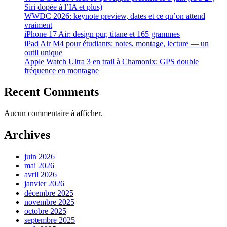
Siri dopée à l’IA et plus)
WWDC 2026: keynote preview, dates et ce qu’on attend
vraiment
iPhone 17 Air: design pur, titane et 165 grammes
iPad Air M4 pour étudiants: notes, montage, lecture — un
outil unique
Apple Watch Ultra 3 en trail à Chamonix: GPS double
fréquence en montagne
Recent Comments
Aucun commentaire à afficher.
Archives
juin 2026
mai 2026
avril 2026
janvier 2026
décembre 2025
novembre 2025
octobre 2025
septembre 2025