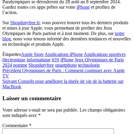
Paralympiques se dérouleront du 28 août au 8 septembre 2024.
Gardez toutes ces apps prêtes sur votre
iPhone
et profitez de
l’action.
Sur
Shopdutyfree.fr
, vous pouvez trouver tous les derniers produits
et mises à jour Apple, vous permettant de profiter des Jeux
Olympiques de Paris partout et à tout moment. De plus, sur
notre
blog
, nous vous tenons informé des dernières tendances et nouvelles
en technologie et produits Apple.
Étiquettes
Apple Store
Applications iPhone
Applications sportives
électronique
informatique
iOS
iPhone
Jeux Olympiques de Paris
2024
pomme
Shopdutyfree
smartphone
technologie
Navigation
Article
Précédent
Olympiques de Paris : Comment continuer avec Apple
précédent
TV
de
Article
Suivant
Conseils pour améliorer la durée de vie de la batterie sur
l’article
suivant
MacBook
Laisser un commentaire
Votre adresse e-mail ne sera pas publiée.
Les champs obligatoires
sont indiqués avec
*
Commentaire
*