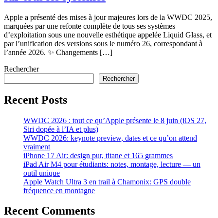
Apple a présenté des mises à jour majeures lors de la WWDC 2025,
marquées par une refonte complète de tous ses systèmes
d’exploitation sous une nouvelle esthétique appelée Liquid Glass, et
par l’unification des versions sous le numéro 26, correspondant à
l’année 2026. ✨ Changements […]
Rechercher
Rechercher
Recent Posts
WWDC 2026 : tout ce qu’Apple présente le 8 juin (iOS 27,
Siri dopée à l’IA et plus)
WWDC 2026: keynote preview, dates et ce qu’on attend
vraiment
iPhone 17 Air: design pur, titane et 165 grammes
iPad Air M4 pour étudiants: notes, montage, lecture — un
outil unique
Apple Watch Ultra 3 en trail à Chamonix: GPS double
fréquence en montagne
Recent Comments