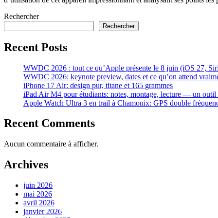
Rechercher
Rechercher
Recent Posts
WWDC 2026 : tout ce qu’Apple présente le 8 juin (iOS 27, Siri 
WWDC 2026: keynote preview, dates et ce qu’on attend vraim
iPhone 17 Air: design pur, titane et 165 grammes
iPad Air M4 pour étudiants: notes, montage, lecture — un outil
Apple Watch Ultra 3 en trail à Chamonix: GPS double fréque
Recent Comments
Aucun commentaire à afficher.
Archives
juin 2026
mai 2026
avril 2026
janvier 2026