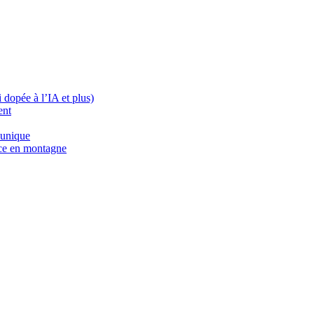
dopée à l’IA et plus)
ent
 unique
nce en montagne