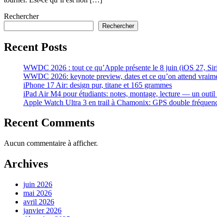
Rechercher
Rechercher
Recent Posts
WWDC 2026 : tout ce qu’Apple présente le 8 juin (iOS 27, Siri 
WWDC 2026: keynote preview, dates et ce qu’on attend vraim
iPhone 17 Air: design pur, titane et 165 grammes
iPad Air M4 pour étudiants: notes, montage, lecture — un outil
Apple Watch Ultra 3 en trail à Chamonix: GPS double fréque
Recent Comments
Aucun commentaire à afficher.
Archives
juin 2026
mai 2026
avril 2026
janvier 2026