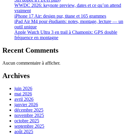
WWDC 2026: keynote preview, dates et ce qu’on attend
vraiment
iPhone 17 Air: design pur, titane et 165 grammes
iPad Air M4 pour étudiants: notes, montage, lecture — un
outil unique
Apple Watch Ultra 3 en trail à Chamonix: GPS double
fréquence en montagne
Recent Comments
Aucun commentaire à afficher.
Archives
juin 2026
mai 2026
avril 2026
janvier 2026
décembre 2025
novembre 2025
octobre 2025
septembre 2025
août 2025