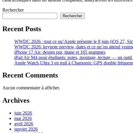
Rechercher
Rechercher
Recent Posts
WWDC 2026 : tout ce qu’Apple présente le 8 juin (iOS 27, Siri 
WWDC 2026: keynote preview, dates et ce qu’on attend vraim
iPhone 17 Air: design pur, titane et 165 grammes
iPad Air M4 pour étudiants: notes, montage, lecture — un outil
Apple Watch Ultra 3 en trail à Chamonix: GPS double fréque
Recent Comments
Aucun commentaire à afficher.
Archives
juin 2026
mai 2026
avril 2026
janvier 2026