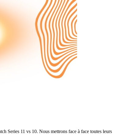
ch Series 11 vs 10. Nous mettrons face à face toutes leurs