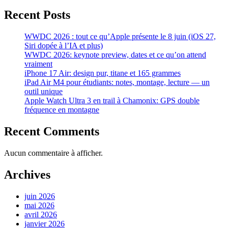
Recent Posts
WWDC 2026 : tout ce qu’Apple présente le 8 juin (iOS 27,
Siri dopée à l’IA et plus)
WWDC 2026: keynote preview, dates et ce qu’on attend
vraiment
iPhone 17 Air: design pur, titane et 165 grammes
iPad Air M4 pour étudiants: notes, montage, lecture — un
outil unique
Apple Watch Ultra 3 en trail à Chamonix: GPS double
fréquence en montagne
Recent Comments
Aucun commentaire à afficher.
Archives
juin 2026
mai 2026
avril 2026
janvier 2026