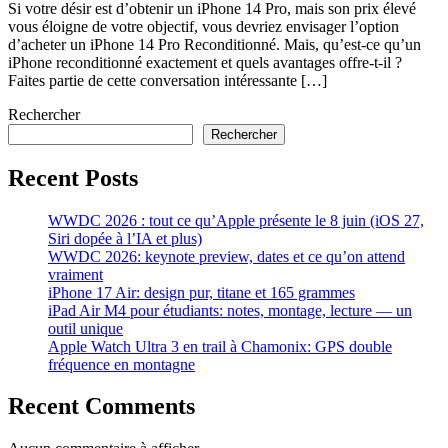
Si votre désir est d’obtenir un iPhone 14 Pro, mais son prix élevé
vous éloigne de votre objectif, vous devriez envisager l’option
d’acheter un iPhone 14 Pro Reconditionné. Mais, qu’est-ce qu’un
iPhone reconditionné exactement et quels avantages offre-t-il ?
Faites partie de cette conversation intéressante […]
Rechercher
Rechercher
Recent Posts
WWDC 2026 : tout ce qu’Apple présente le 8 juin (iOS 27,
Siri dopée à l’IA et plus)
WWDC 2026: keynote preview, dates et ce qu’on attend
vraiment
iPhone 17 Air: design pur, titane et 165 grammes
iPad Air M4 pour étudiants: notes, montage, lecture — un
outil unique
Apple Watch Ultra 3 en trail à Chamonix: GPS double
fréquence en montagne
Recent Comments