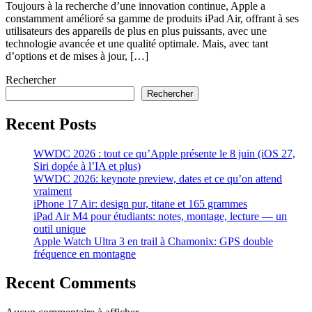
Toujours à la recherche d’une innovation continue, Apple a
constamment amélioré sa gamme de produits iPad Air, offrant à ses
utilisateurs des appareils de plus en plus puissants, avec une
technologie avancée et une qualité optimale. Mais, avec tant
d’options et de mises à jour, […]
Rechercher
Rechercher
Recent Posts
WWDC 2026 : tout ce qu’Apple présente le 8 juin (iOS 27,
Siri dopée à l’IA et plus)
WWDC 2026: keynote preview, dates et ce qu’on attend
vraiment
iPhone 17 Air: design pur, titane et 165 grammes
iPad Air M4 pour étudiants: notes, montage, lecture — un
outil unique
Apple Watch Ultra 3 en trail à Chamonix: GPS double
fréquence en montagne
Recent Comments