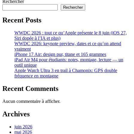
Rechercher
Rechercher
Recent Posts
WWDC 2026 : tout ce qu’Apple présente le 8 juin (iOS 27,
Siri dopée à l’IA et plus)
WWDC 2026: keynote preview, dates et ce qu’on attend
vraiment
iPhone 17 Air: design pur, titane et 165 grammes
iPad Air M4 pour étudiants: notes, montage, lecture — un
outil unique
Apple Watch Ultra 3 en trail à Chamonix: GPS double
fréquence en montagne
Recent Comments
Aucun commentaire à afficher.
Archives
juin 2026
mai 2026