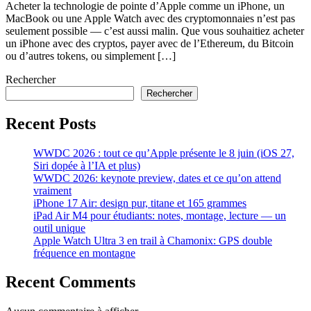
Acheter la technologie de pointe d’Apple comme un iPhone, un
MacBook ou une Apple Watch avec des cryptomonnaies n’est pas
seulement possible — c’est aussi malin. Que vous souhaitiez acheter
un iPhone avec des cryptos, payer avec de l’Ethereum, du Bitcoin
ou d’autres tokens, ou simplement […]
Rechercher
Rechercher
Recent Posts
WWDC 2026 : tout ce qu’Apple présente le 8 juin (iOS 27,
Siri dopée à l’IA et plus)
WWDC 2026: keynote preview, dates et ce qu’on attend
vraiment
iPhone 17 Air: design pur, titane et 165 grammes
iPad Air M4 pour étudiants: notes, montage, lecture — un
outil unique
Apple Watch Ultra 3 en trail à Chamonix: GPS double
fréquence en montagne
Recent Comments