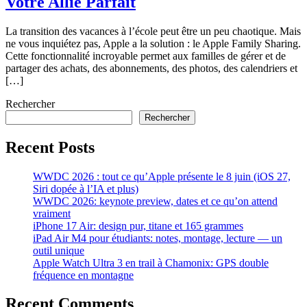
Votre Allié Parfait
La transition des vacances à l’école peut être un peu chaotique. Mais
ne vous inquiétez pas, Apple a la solution : le Apple Family Sharing.
Cette fonctionnalité incroyable permet aux familles de gérer et de
partager des achats, des abonnements, des photos, des calendriers et
[…]
Rechercher
Rechercher
Recent Posts
WWDC 2026 : tout ce qu’Apple présente le 8 juin (iOS 27,
Siri dopée à l’IA et plus)
WWDC 2026: keynote preview, dates et ce qu’on attend
vraiment
iPhone 17 Air: design pur, titane et 165 grammes
iPad Air M4 pour étudiants: notes, montage, lecture — un
outil unique
Apple Watch Ultra 3 en trail à Chamonix: GPS double
fréquence en montagne
Recent Comments